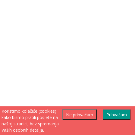
Koristimo kolačiće (cookies)
Ne prihvaćam
Prihvaćam
kako bismo pratili posjete na
našoj stranici, bez spremanja
Vaših osobnih detalja.