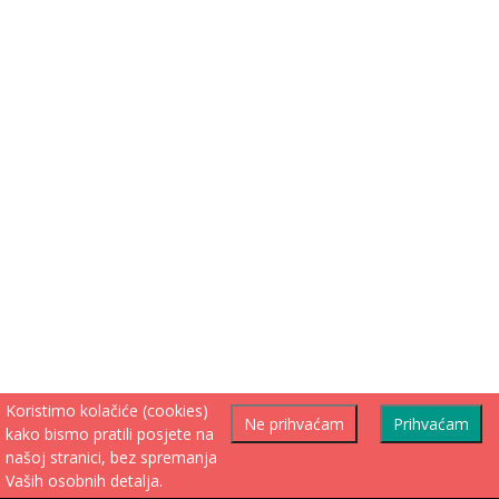
Koristimo kolačiće (cookies)
Ne prihvaćam
Prihvaćam
kako bismo pratili posjete na
našoj stranici, bez spremanja
Vaših osobnih detalja.