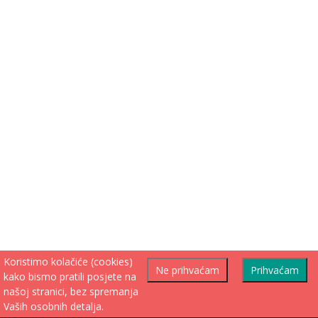
Koristimo kolačiće (cookies)
Ne prihvaćam
Prihvaćam
kako bismo pratili posjete na
našoj stranici, bez spremanja
Vaših osobnih detalja.