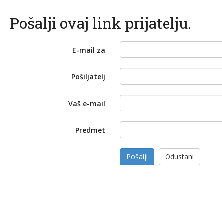
Pošalji ovaj link prijatelju.
E-mail za
Pošiljatelj
Vaš e-mail
Predmet
Pošalji
Odustani