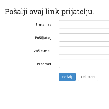
Pošalji ovaj link prijatelju.
E-mail za
Pošiljatelj
Vaš e-mail
Predmet
Pošalji
Odustani