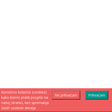
Koristimo kolačiće (cookies)
Ne prihvaćam
Prihvaćam
kako bismo pratili posjete na
našoj stranici, bez spremanja
Vaših osobnih detalja.