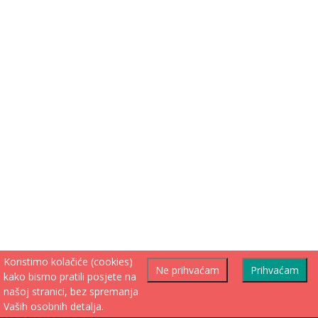
Koristimo kolačiće (cookies)
Ne prihvaćam
Prihvaćam
kako bismo pratili posjete na
našoj stranici, bez spremanja
Vaših osobnih detalja.