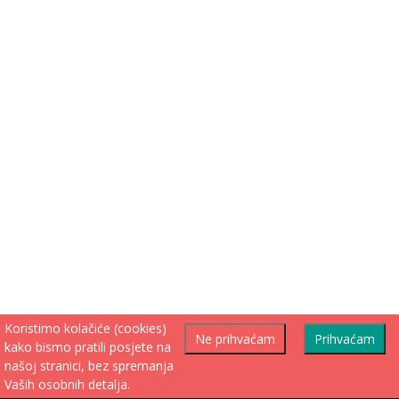
Koristimo kolačiće (cookies)
Ne prihvaćam
Prihvaćam
kako bismo pratili posjete na
našoj stranici, bez spremanja
Vaših osobnih detalja.