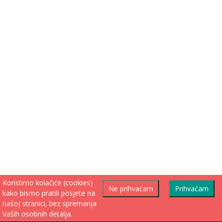
Koristimo kolačiće (cookies)
Ne prihvaćam
Prihvaćam
kako bismo pratili posjete na
našoj stranici, bez spremanja
Vaših osobnih detalja.