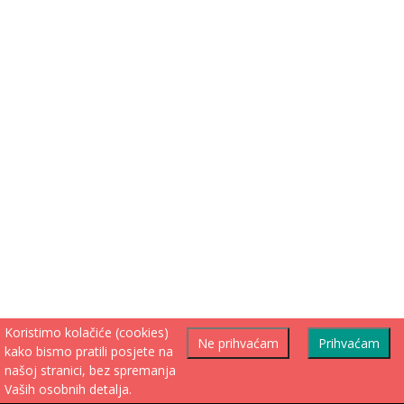
Koristimo kolačiće (cookies)
Ne prihvaćam
Prihvaćam
kako bismo pratili posjete na
našoj stranici, bez spremanja
Vaših osobnih detalja.