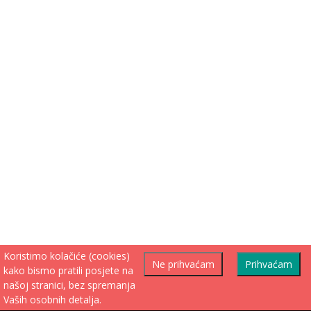
Koristimo kolačiće (cookies)
Ne prihvaćam
Prihvaćam
kako bismo pratili posjete na
našoj stranici, bez spremanja
Vaših osobnih detalja.