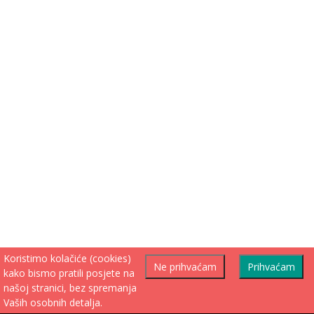
Koristimo kolačiće (cookies)
Ne prihvaćam
Prihvaćam
kako bismo pratili posjete na
našoj stranici, bez spremanja
Vaših osobnih detalja.