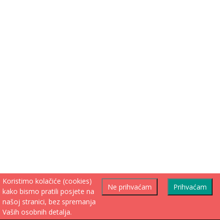
Koristimo kolačiće (cookies)
Ne prihvaćam
Prihvaćam
kako bismo pratili posjete na
našoj stranici, bez spremanja
Vaših osobnih detalja.