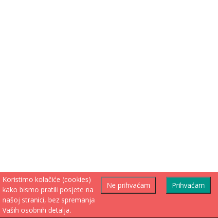
Koristimo kolačiće (cookies)
Ne prihvaćam
Prihvaćam
kako bismo pratili posjete na
našoj stranici, bez spremanja
Vaših osobnih detalja.