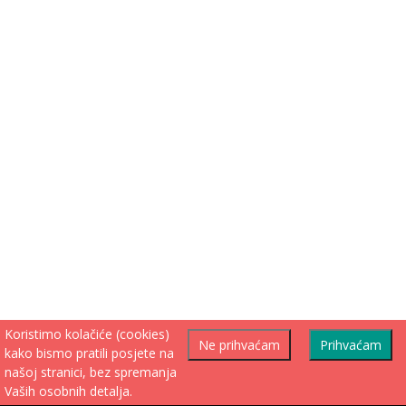
Koristimo kolačiće (cookies)
Ne prihvaćam
Prihvaćam
kako bismo pratili posjete na
našoj stranici, bez spremanja
Vaših osobnih detalja.