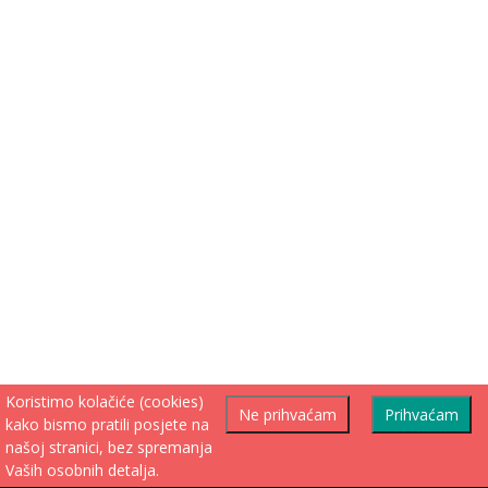
Koristimo kolačiće (cookies)
Ne prihvaćam
Prihvaćam
kako bismo pratili posjete na
našoj stranici, bez spremanja
Vaših osobnih detalja.