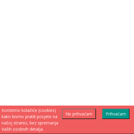
Koristimo kolačiće (cookies)
Ne prihvaćam
Prihvaćam
kako bismo pratili posjete na
našoj stranici, bez spremanja
Vaših osobnih detalja.