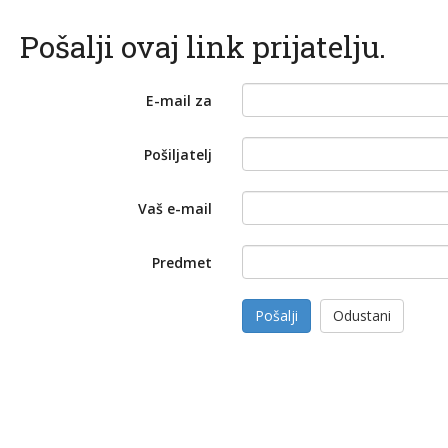
Pošalji ovaj link prijatelju.
E-mail za
Pošiljatelj
Vaš e-mail
Predmet
Pošalji
Odustani