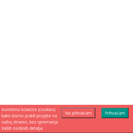
Koristimo kolačiće (cookies)
Ne prihvaćam
Prihvaćam
kako bismo pratili posjete na
našoj stranici, bez spremanja
Vaših osobnih detalja.