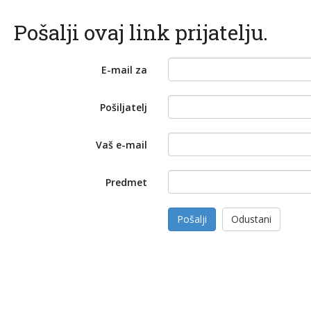
Pošalji ovaj link prijatelju.
E-mail za
Pošiljatelj
Vaš e-mail
Predmet
Pošalji
Odustani