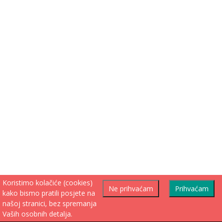
Koristimo kolačiće (cookies)
Ne prihvaćam
Prihvaćam
kako bismo pratili posjete na
našoj stranici, bez spremanja
Vaših osobnih detalja.