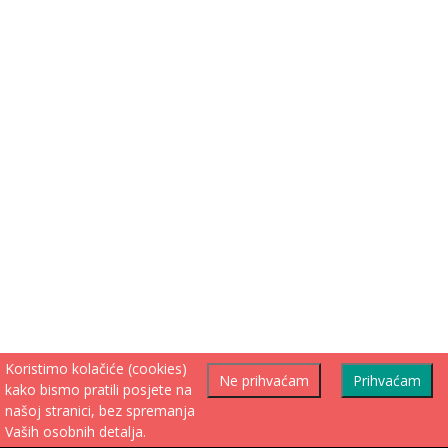
Koristimo kolačiće (cookies)
Ne prihvaćam
Prihvaćam
kako bismo pratili posjete na
našoj stranici, bez spremanja
Vaših osobnih detalja.