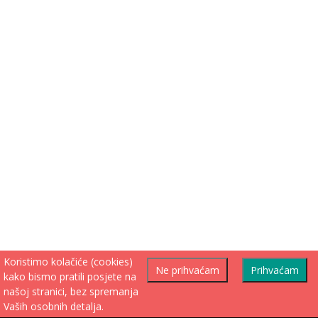
Koristimo kolačiće (cookies)
Ne prihvaćam
Prihvaćam
kako bismo pratili posjete na
našoj stranici, bez spremanja
Vaših osobnih detalja.