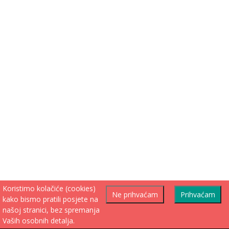
Koristimo kolačiće (cookies)
Ne prihvaćam
Prihvaćam
kako bismo pratili posjete na
našoj stranici, bez spremanja
Vaših osobnih detalja.