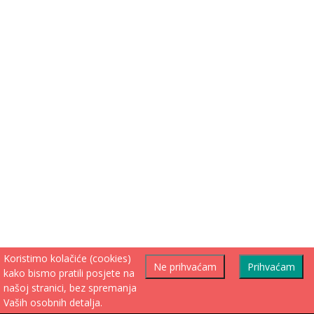
Koristimo kolačiće (cookies)
Ne prihvaćam
Prihvaćam
kako bismo pratili posjete na
našoj stranici, bez spremanja
Vaših osobnih detalja.