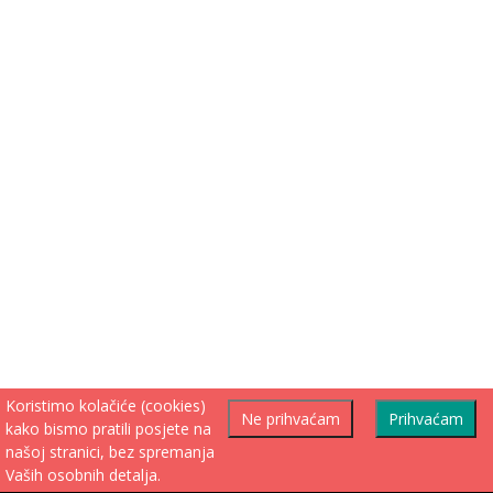
Koristimo kolačiće (cookies)
Ne prihvaćam
Prihvaćam
kako bismo pratili posjete na
našoj stranici, bez spremanja
Vaših osobnih detalja.