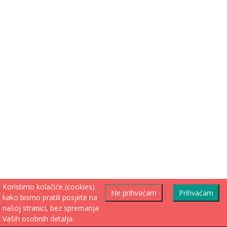
Koristimo kolačiće (cookies)
Ne prihvaćam
Prihvaćam
kako bismo pratili posjete na
našoj stranici, bez spremanja
Vaših osobnih detalja.