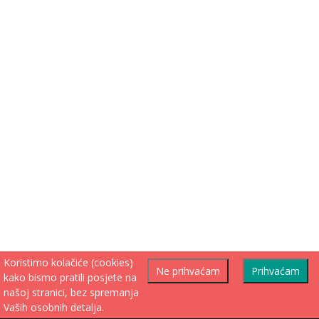
Koristimo kolačiće (cookies)
Ne prihvaćam
Prihvaćam
kako bismo pratili posjete na
našoj stranici, bez spremanja
Vaših osobnih detalja.