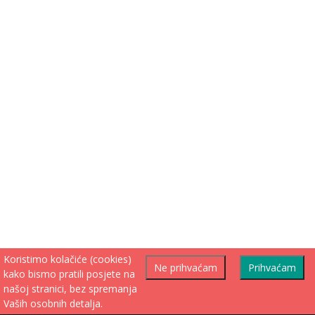
Koristimo kolačiće (cookies)
Ne prihvaćam
Prihvaćam
kako bismo pratili posjete na
našoj stranici, bez spremanja
Vaših osobnih detalja.