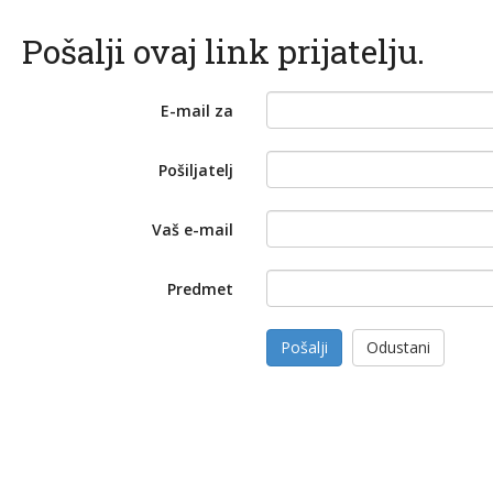
Pošalji ovaj link prijatelju.
E-mail za
Pošiljatelj
Vaš e-mail
Predmet
Pošalji
Odustani