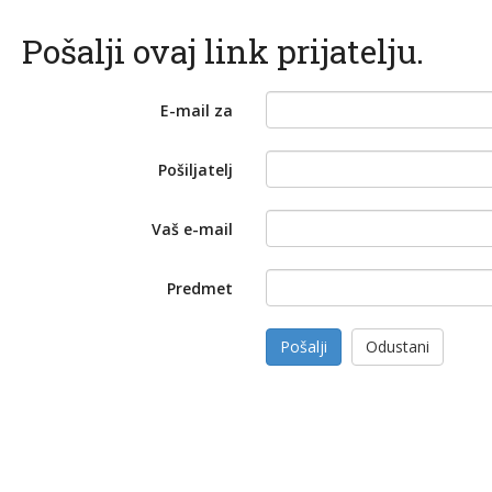
Pošalji ovaj link prijatelju.
E-mail za
Pošiljatelj
Vaš e-mail
Predmet
Pošalji
Odustani