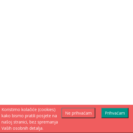
Koristimo kolačiće (cookies)
Ne prihvaćam
Prihvaćam
kako bismo pratili posjete na
našoj stranici, bez spremanja
Vaših osobnih detalja.