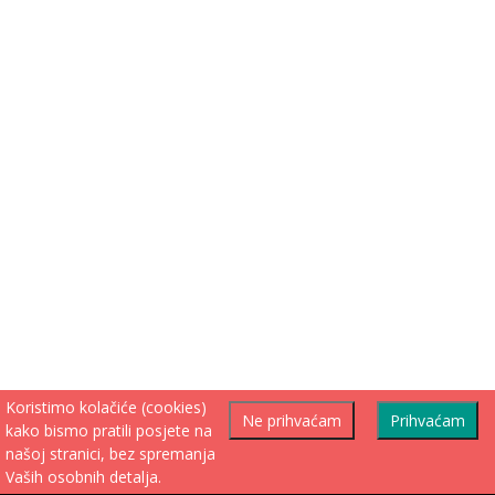
Koristimo kolačiće (cookies)
Ne prihvaćam
Prihvaćam
kako bismo pratili posjete na
našoj stranici, bez spremanja
Vaših osobnih detalja.