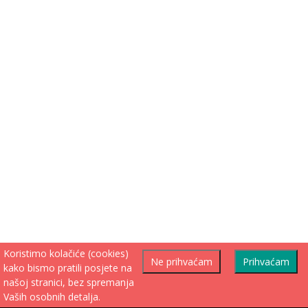
Koristimo kolačiće (cookies)
Ne prihvaćam
Prihvaćam
kako bismo pratili posjete na
našoj stranici, bez spremanja
Vaših osobnih detalja.