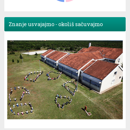
Znanje usvajajmo - okoliš sačuvajmo