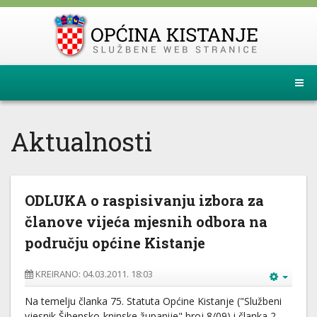
Aktualnosti
ODLUKA o raspisivanju izbora za
članove vijeća mjesnih odbora na
području općine Kistanje
KREIRANO: 04.03.2011. 18:03
Na temelju članka 75. Statuta Općine Kistanje ("Službeni
vjesnik Šibensko-kninske županije",broj 8/09) i članka 2.