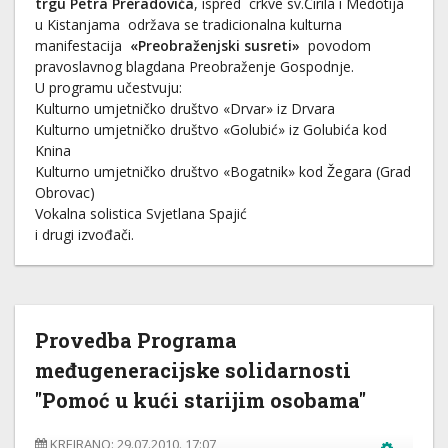
trgu Petra Preradovića
, ispred crkve sv.Ćirila i Medotija
u Kistanjama održava se tradicionalna kulturna
manifestacija
«Preobraženjski susreti»
povodom
pravoslavnog blagdana Preobraženje Gospodnje.
U programu učestvuju:
Kulturno umjetničko društvo «Drvar» iz Drvara
Kulturno umjetničko društvo «Golubić» iz Golubića kod
Knina
Kulturno umjetničko društvo «Bogatnik» kod Žegara (Grad
Obrovac)
Vokalna solistica Svjetlana Spajić
i drugi izvođači.
Provedba Programa
međugeneracijske solidarnosti
"Pomoć u kući starijim osobama"
KREIRANO: 29.07.2010. 17:07