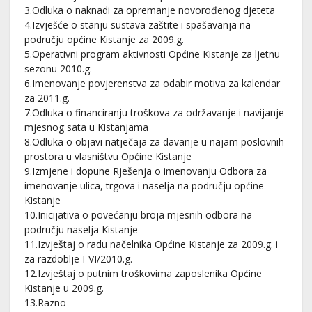
3.Odluka o naknadi za opremanje novorođenog djeteta
4.Izvješće o stanju sustava zaštite i spašavanja na
području općine Kistanje za 2009.g.
5.Operativni program aktivnosti Općine Kistanje za ljetnu
sezonu 2010.g.
6.Imenovanje povjerenstva za odabir motiva za kalendar
za 2011.g.
7.Odluka o financiranju troškova za održavanje i navijanje
mjesnog sata u Kistanjama
8.Odluka o objavi natječaja za davanje u najam poslovnih
prostora u vlasništvu Općine Kistanje
9.Izmjene i dopune Rješenja o imenovanju Odbora za
imenovanje ulica, trgova i naselja na području općine
Kistanje
10.Inicijativa o povećanju broja mjesnih odbora na
području naselja Kistanje
11.Izvještaj o radu načelnika Općine Kistanje za 2009.g. i
za razdoblje I-VI/2010.g.
12.Izvještaj o putnim troškovima zaposlenika Općine
Kistanje u 2009.g.
13.Razno